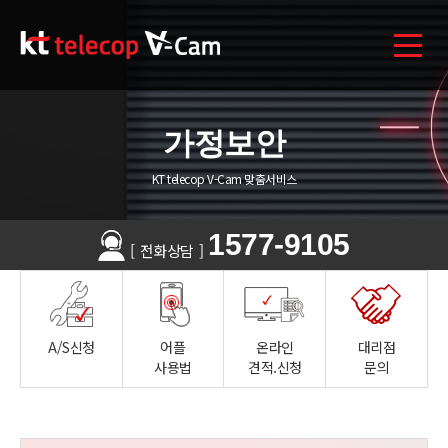
가정보안
KT telecop V-Cam 맞춤서비스
1577-9105
[
전화상담
]
A/S신청
어플
온라인
대리점
사용법
견적.신청
문의